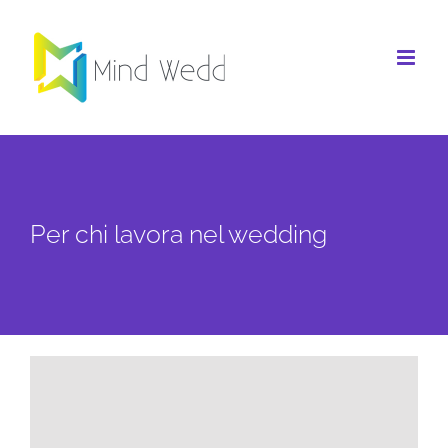
Salta
al
contenuto
Per chi lavora nel wedding